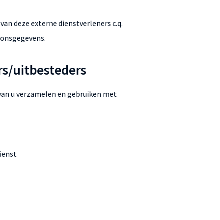
 van deze externe dienstverleners c.q.
soonsgegevens.
s/uitbesteders
s van u verzamelen en gebruiken met
ienst