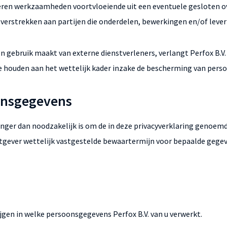
voeren werkzaamheden voortvloeiende uit een eventuele gesloten o
erstrekken aan partijen die onderdelen, bewerkingen en/of lever
ken gebruik maakt van externe dienstverleners, verlangt Perfox B.V.
te houden aan het wettelijk kader inzake de bescherming van per
onsgegevens
anger dan noodzakelijk is om de in deze privacyverklaring genoemd
etgever wettelijk vastgestelde bewaartermijn voor bepaalde gegev
jgen in welke persoonsgegevens Perfox B.V. van u verwerkt.